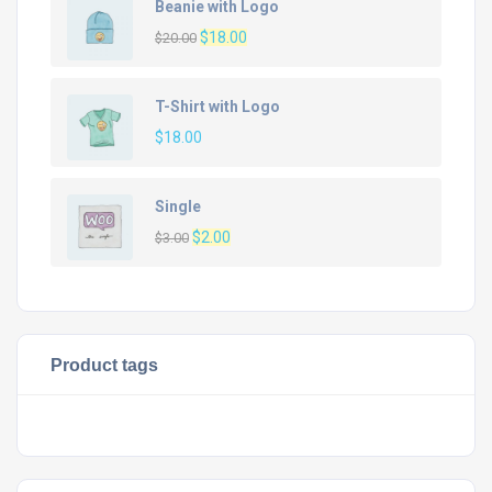
Beanie with Logo
El
El
$
18.00
$
20.00
precio
precio
original
actual
T-Shirt with Logo
era:
es:
$
18.00
$20.00.
$18.00.
Single
El
El
$
2.00
$
3.00
precio
precio
original
actual
era:
es:
$3.00.
$2.00.
Product tags