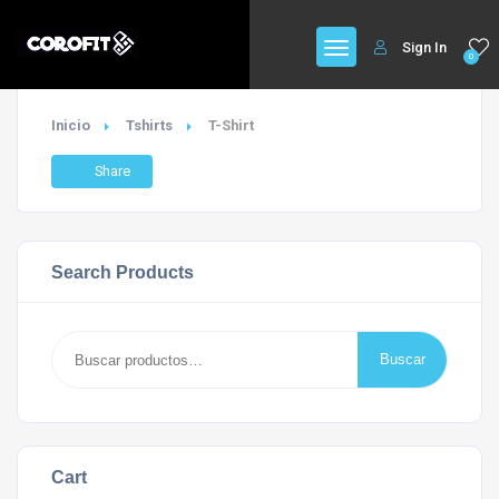
Sign In
0
Inicio
Tshirts
T-Shirt
Share
Search Products
Buscar
Buscar
por:
Cart