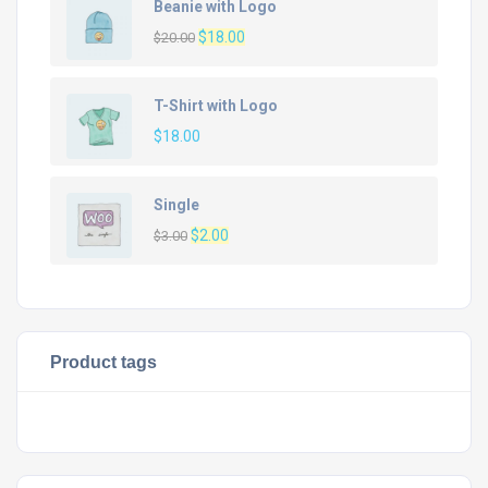
Beanie with Logo
El
El
$
18.00
$
20.00
precio
precio
original
actual
T-Shirt with Logo
era:
es:
$
18.00
$20.00.
$18.00.
Single
El
El
$
2.00
$
3.00
precio
precio
original
actual
era:
es:
$3.00.
$2.00.
Product tags