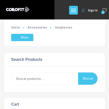
Sign In
0
Inicio
Accessories
Sunglasses
Share
Search Products
Buscar
Buscar
por:
Cart