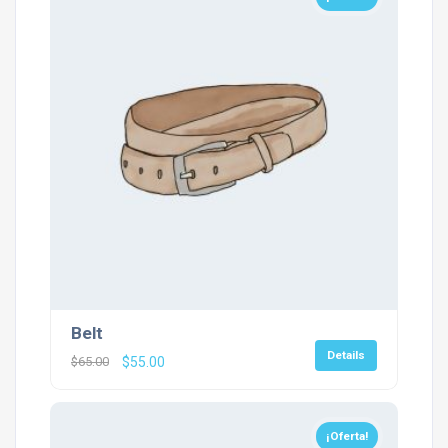
Belt
Details
El
El
$
65.00
$
55.00
precio
precio
original
actual
era:
es:
¡Oferta!