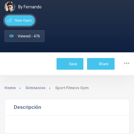
By Fernando
Now Open
Viewed - 476
Save
Share
Home
Gimnasios
Sport Fitness Gym
Descripción