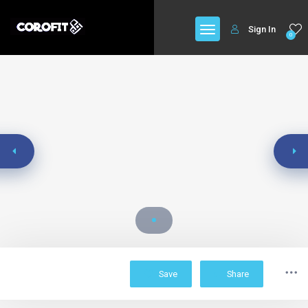
Sign In
0
Save
Share