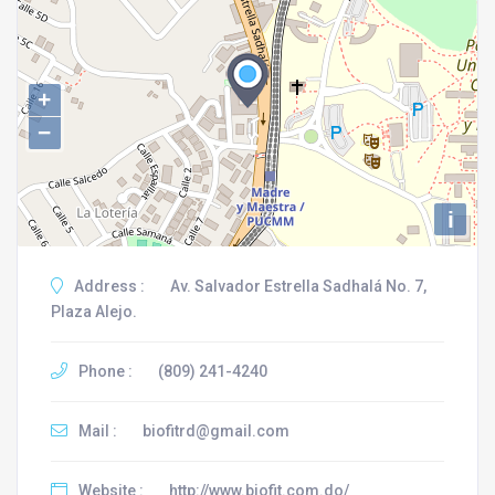
+
−
i
Address :
Av. Salvador Estrella Sadhalá No. 7,
Plaza Alejo.
Phone :
(809) 241-4240
Mail :
biofitrd@gmail.com
Website :
http://www.biofit.com.do/