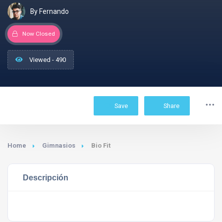
By Fernando
Now Closed
Viewed - 490
Save
Share
Home
Gimnasios
Bio Fit
Descripción